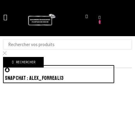
0
RECHERCHER
Snapchat : Alex_forreal13
PARFUM FEMME
Découvrez notre collection de parfums