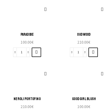
PARADOXE
OUD WOOD
100.00
€
210.00
€
NEROLI PORTOFINO
GOOD GIRL BLUSH
210.00
€
100.00
€